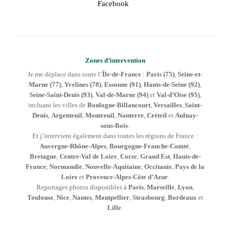
Facebook
Zones d’intervention
Je me déplace dans toute l’
Île-de-France
:
Paris (75)
,
Seine-et-
Marne (77)
,
Yvelines (78)
,
Essonne (91)
,
Hauts-de-Seine (92)
,
Seine-Saint-Denis (93)
,
Val-de-Marne (94)
et
Val-d’Oise (95)
,
incluant les villes de
Boulogne-Billancourt
,
Versailles
,
Saint-
Denis
,
Argenteuil
,
Montreuil
,
Nanterre
,
Créteil
et
Aulnay-
sous-Bois
.
Et j’intervient également dans toutes les régions de France :
Auvergne-Rhône-Alpes
,
Bourgogne-Franche-Comté
,
Bretagne
,
Centre-Val de Loire
,
Corse
,
Grand Est
,
Hauts-de-
France
,
Normandie
,
Nouvelle-Aquitaine
,
Occitanie
,
Pays de la
Loire
et
Provence-Alpes-Côte d’Azur
.
Reportages photos disponibles à
Paris
,
Marseille
,
Lyon
,
Toulouse
,
Nice
,
Nantes
,
Montpellier
,
Strasbourg
,
Bordeaux
et
Lille
.