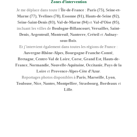
Zones d’intervention
Je me déplace dans toute l’
Île-de-France
:
Paris (75)
,
Seine-et-
Marne (77)
,
Yvelines (78)
,
Essonne (91)
,
Hauts-de-Seine (92)
,
Seine-Saint-Denis (93)
,
Val-de-Marne (94)
et
Val-d’Oise (95)
,
incluant les villes de
Boulogne-Billancourt
,
Versailles
,
Saint-
Denis
,
Argenteuil
,
Montreuil
,
Nanterre
,
Créteil
et
Aulnay-
sous-Bois
.
Et j’intervient également dans toutes les régions de France :
Auvergne-Rhône-Alpes
,
Bourgogne-Franche-Comté
,
Bretagne
,
Centre-Val de Loire
,
Corse
,
Grand Est
,
Hauts-de-
France
,
Normandie
,
Nouvelle-Aquitaine
,
Occitanie
,
Pays de la
Loire
et
Provence-Alpes-Côte d’Azur
.
Reportages photos disponibles à
Paris
,
Marseille
,
Lyon
,
Toulouse
,
Nice
,
Nantes
,
Montpellier
,
Strasbourg
,
Bordeaux
et
Lille
.