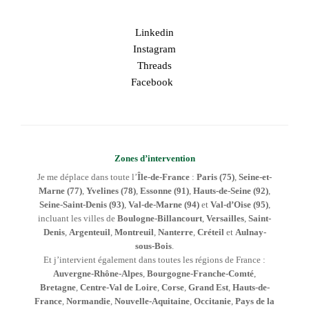
Linkedin
Instagram
Threads
Facebook
Zones d’intervention
Je me déplace dans toute l’
Île-de-France
:
Paris (75)
,
Seine-et-
Marne (77)
,
Yvelines (78)
,
Essonne (91)
,
Hauts-de-Seine (92)
,
Seine-Saint-Denis (93)
,
Val-de-Marne (94)
et
Val-d’Oise (95)
,
incluant les villes de
Boulogne-Billancourt
,
Versailles
,
Saint-
Denis
,
Argenteuil
,
Montreuil
,
Nanterre
,
Créteil
et
Aulnay-
sous-Bois
.
Et j’intervient également dans toutes les régions de France :
Auvergne-Rhône-Alpes
,
Bourgogne-Franche-Comté
,
Bretagne
,
Centre-Val de Loire
,
Corse
,
Grand Est
,
Hauts-de-
France
,
Normandie
,
Nouvelle-Aquitaine
,
Occitanie
,
Pays de la