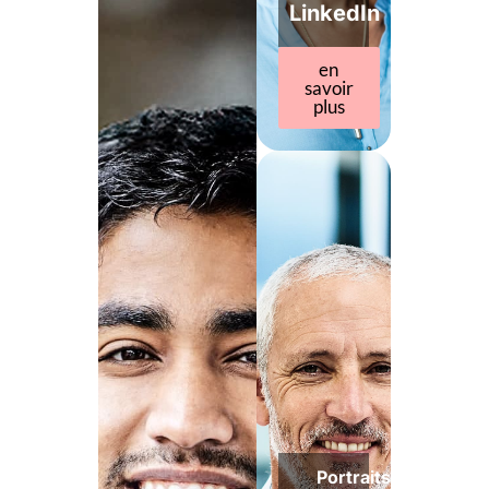
LinkedIn
en
savoir
plus
Portraits