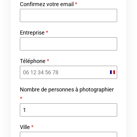
Confirmez votre email
*
Entreprise
*
Téléphone
*
F
r
Nombre de personnes à photographier
a
*
n
c
e
Ville
*
+