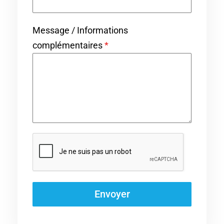
3
3
Message / Informations
complémentaires
*
Envoyer