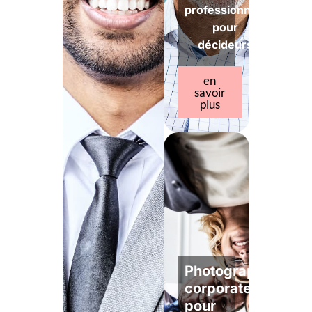
professionnels
pour
décideurs
en
savoir
plus
Photographe
corporate
pour