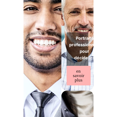
Portraits
professionnels
pour
décideurs
en
savoir
plus