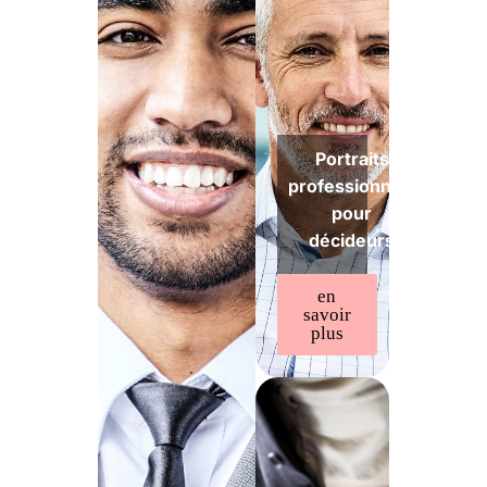
Portraits
professionnels
pour
décideurs
en
savoir
plus