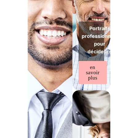
Portraits
professionnels
pour
décideurs
en
savoir
plus