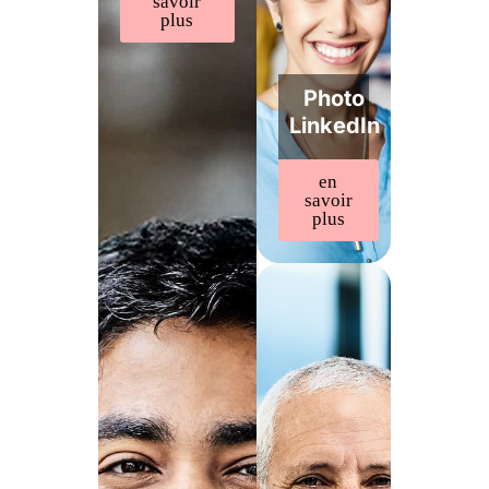
savoir
plus
Photo
LinkedIn
en
savoir
plus