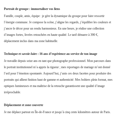
Portrait de groupe : immortaliser vos liens
Famille, couple, amis, équipe : je gère la dynamique du groupe pour faire ressortir
l’énergie commune. Je compose la scène, j’aligne les regards, j’équilibre les couleurs et
j’ancre le décor pour un rendu harmonieux. En une heure, je réalise une collection
d’images fortes, livrées retouchées en haute qualité. Le tarif démarre à 390 €,
déplacement inclus dans ma zone habituelle.
Technique et savoir-faire : 16 ans d’expérience au service de ton image
Je travaille depuis seize ans en tant que photographe professionnel. Mon parcours dans
le portrait institutionnel m’a appris la rigueur ; mes reportages de mariage m’ont donné
l’œil pour l’émotion spontanée. Aujourd’hui, j’unis ces deux facettes pour produire des
portraits qui allient finition haut de gamme et authenticité. Mes boîtiers plein format, mes
optiques lumineuses et ma maîtrise de la retouche garantissent une qualité d’image
irréprochable.
Déplacement et zone couverte
Je me déplace partout en Île-de-France et jusqu’à cinq cents kilomètres autour de Paris.