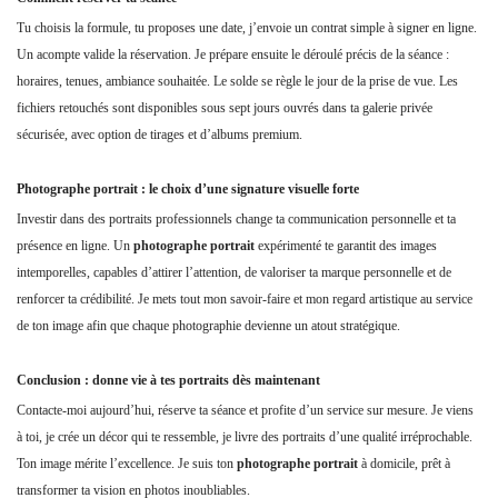
Tu choisis la formule, tu proposes une date, j’envoie un contrat simple à signer en ligne.
Un acompte valide la réservation. Je prépare ensuite le déroulé précis de la séance :
horaires, tenues, ambiance souhaitée. Le solde se règle le jour de la prise de vue. Les
fichiers retouchés sont disponibles sous sept jours ouvrés dans ta galerie privée
sécurisée, avec option de tirages et d’albums premium.
Photographe portrait : le choix d’une signature visuelle forte
Investir dans des portraits professionnels change ta communication personnelle et ta
présence en ligne. Un
photographe portrait
expérimenté te garantit des images
intemporelles, capables d’attirer l’attention, de valoriser ta marque personnelle et de
renforcer ta crédibilité. Je mets tout mon savoir-faire et mon regard artistique au service
de ton image afin que chaque photographie devienne un atout stratégique.
Conclusion : donne vie à tes portraits dès maintenant
Contacte-moi aujourd’hui, réserve ta séance et profite d’un service sur mesure. Je viens
à toi, je crée un décor qui te ressemble, je livre des portraits d’une qualité irréprochable.
Ton image mérite l’excellence. Je suis ton
photographe portrait
à domicile, prêt à
transformer ta vision en photos inoubliables.