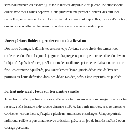
sans bouleverser ton espace ; j’utilise la lumière disponible ou je crée une atmosphère
douce avec mes flashes déportés. Cette proximité me permet d’obtenir des attitudes
naturelles, sans posture forcée. Le résultat : des images intemporelles, pleines d’émotion,
que tu pourras afficher fièrement ou utiliser dans ta communication pro.
Une expérience fluide du premier contact à la livraison
Dès notre échange, je définis tes attentes et je t’oriente sur le choix des tenues, des
couleurs et du décor. Le jour J, je guide chaque geste pour que tu restes détendu devant
l’objectif. Après la séance, je sélectionne les meilleures prises et je réalise une retouche
fine : colorimétrie équilibrée, peau subtilement lissée, jamais dénaturée. Je livre tes
portraits en haute définition dans des délais rapides, prêts à être imprimés ou publiés.
Portrait individuel : focus sur ton identité visuelle
Tu as besoin d’un portrait corporate, d’une photo d’auteur ou d’une image forte pour tes
réseaux ? Ma formule individuelle démarre à 190 €. En trente minutes, je crée une série
cohérente ; en une heure, j’explore plusieurs ambiances et cadrages. Chaque portrait
individuel reflète ta personnalité avec précision, grâce à un jeu de lumière maîtrisé et un
cadrage percutant.