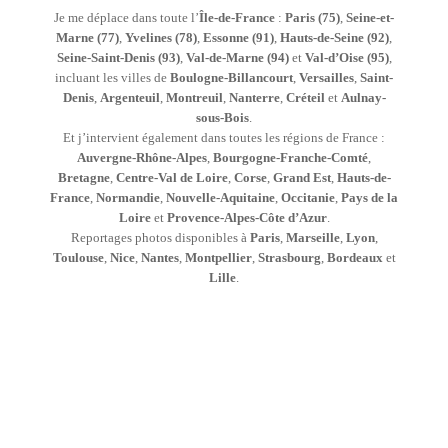
Je me déplace dans toute l’
Île-de-France
:
Paris (75)
,
Seine-et-
Marne (77)
,
Yvelines (78)
,
Essonne (91)
,
Hauts-de-Seine (92)
,
Seine-Saint-Denis (93)
,
Val-de-Marne (94)
et
Val-d’Oise (95)
,
incluant les villes de
Boulogne-Billancourt
,
Versailles
,
Saint-
Denis
,
Argenteuil
,
Montreuil
,
Nanterre
,
Créteil
et
Aulnay-
sous-Bois
.
Et j’intervient également dans toutes les régions de France :
Auvergne-Rhône-Alpes
,
Bourgogne-Franche-Comté
,
Bretagne
,
Centre-Val de Loire
,
Corse
,
Grand Est
,
Hauts-de-
France
,
Normandie
,
Nouvelle-Aquitaine
,
Occitanie
,
Pays de la
Loire
et
Provence-Alpes-Côte d’Azur
.
Reportages photos disponibles à
Paris
,
Marseille
,
Lyon
,
Toulouse
,
Nice
,
Nantes
,
Montpellier
,
Strasbourg
,
Bordeaux
et
Lille
.