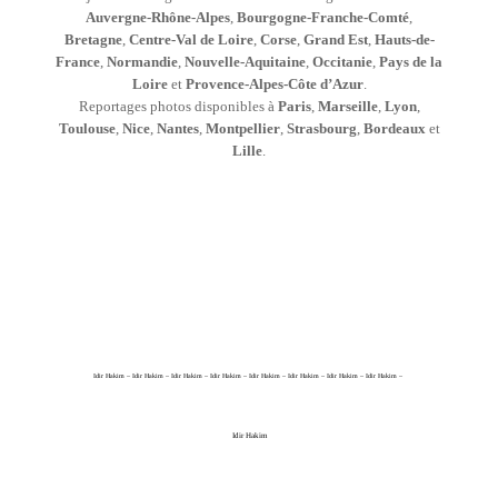
Auvergne-Rhône-Alpes
,
Bourgogne-Franche-Comté
,
Bretagne
,
Centre-Val de Loire
,
Corse
,
Grand Est
,
Hauts-de-
France
,
Normandie
,
Nouvelle-Aquitaine
,
Occitanie
,
Pays de la
Loire
et
Provence-Alpes-Côte d’Azur
.
Reportages photos disponibles à
Paris
,
Marseille
,
Lyon
,
Toulouse
,
Nice
,
Nantes
,
Montpellier
,
Strasbourg
,
Bordeaux
et
Lille
.
Idir Hakim – Idir Hakim – Idir Hakim – Idir Hakim – Idir Hakim – Idir Hakim – Idir Hakim – Idir Hakim –
Idir Hakim