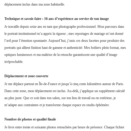
déplacement inclus dans ma zone habituelle.
Technique et savoir-faire : 16 ans d’expérience au service de ton image
Je travaille depuis seize ans en tant que photographe professionnel. Mon parcours dans
le portrait institutionnel m’a appris la rigueur ; mes reportages de mariage m’ont donné
l’œil pour l’émotion spontanée. Aujourd’hui, j’unis ces deux facettes pour produire des
portraits qui allient finition haut de gamme et authenticité. Mes boîtiers plein format, mes
optiques lumineuses et ma maîtrise de la retouche garantissent une qualité d’image
irréprochable.
Déplacement et zone couverte
Je me déplace partout en Île-de-France et jusqu’à cinq cents kilomètres autour de Paris.
Dans cette zone, mon déplacement est inclus. Au-delà, j’applique un supplément calculé
au plus juste. Que ce soit dans ton salon, sur ton lieu de travail ou en extérieur, je
m’adapte aux contraintes et je transforme chaque espace en studio éphémère.
Nombre de photos et qualité finale
Je livre entre trente et soixante photos retouchées par heure de présence. Chaque fichier