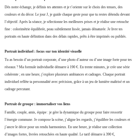
Dès notre échange, je définis tes attentes et je t’oriente sur le choix des tenues, des
couleurs et du décor. Le jour J, je guide chaque geste pour que tu restes détendu devant
l’objectif. Après la séance, je sélectionne les meilleures prises et je réalise une retouche
fine : colorimétrie équilibrée, peau subtilement lissée, jamais dénaturée. Je livre tes
portraits en haute définition dans des délais rapides, prêts à être imprimés ou publiés.
Portrait individuel : focus sur ton identité visuelle
Tu as besoin d’un portrait corporate, d’une photo d’auteur ou d’une image forte pour tes
réseaux ? Ma formule individuelle démarre à 190 €. En trente minutes, je crée une série
cohérente ; en une heure, j’explore plusieurs ambiances et cadrages. Chaque portrait
individuel reflète ta personnalité avec précision, grâce à un jeu de lumière maîtrisé et un
cadrage percutant.
Portrait de groupe : immortaliser vos liens
Famille, couple, amis, équipe : je gère la dynamique du groupe pour faire ressortir
l’énergie commune. Je compose la scène, j’aligne les regards, j’équilibre les couleurs et
j’ancre le décor pour un rendu harmonieux. En une heure, je réalise une collection
d’images fortes, livrées retouchées en haute qualité. Le tarif démarre à 390 €,