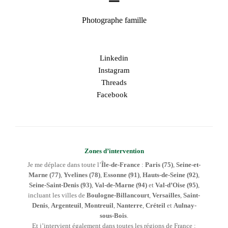
Photographe famille
Linkedin
Instagram
Threads
Facebook
Zones d’intervention
Je me déplace dans toute l’
Île-de-France
:
Paris (75)
,
Seine-et-
Marne (77)
,
Yvelines (78)
,
Essonne (91)
,
Hauts-de-Seine (92)
,
Seine-Saint-Denis (93)
,
Val-de-Marne (94)
et
Val-d’Oise (95)
,
incluant les villes de
Boulogne-Billancourt
,
Versailles
,
Saint-
Denis
,
Argenteuil
,
Montreuil
,
Nanterre
,
Créteil
et
Aulnay-
sous-Bois
.
Et j’intervient également dans toutes les régions de France :