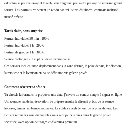
est optimisé pour le tirage et le web, sans filigrane, prêt à être partagé ou imprimé grand
format. Les portraits respectent un rendu naturel : teints équilibrés, contraste maîtrisé,
netteté précise.
Tarifs clairs, sans surprise
Portrait individuel 30 min : 190 €
Portrait individuel 1 h : 290 €
Portrait de groupe 1 h : 390 €
Séance prolongée 2 h et plus : devis personnalisé
Ces forfaits incluent mon déplacement dans la zone définie, la prise de vue, la sélection,
la retouche et la livraison en haute définition via galerie privée.
Comment réserver ta séance
Tu choisis la formule, tu proposes une date, j’envoie un contrat simple à signer en ligne.
Un acompte valide la réservation. Je prépare ensuite le déroulé précis de la séance :
horaires, tenues, ambiance souhaitée. Le solde se règle le jour de la prise de vue. Les
fichiers retouchés sont disponibles sous sept jours ouvrés dans ta galerie privée
sécurisée, avec option de tirages et d’albums premium.