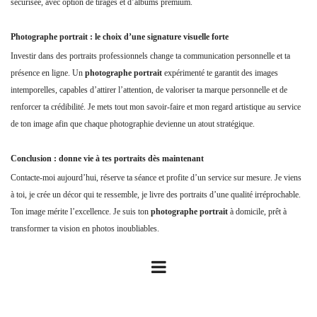
sécurisée, avec option de tirages et d’albums premium.
Photographe portrait : le choix d’une signature visuelle forte
Investir dans des portraits professionnels change ta communication personnelle et ta
présence en ligne. Un
photographe portrait
expérimenté te garantit des images
intemporelles, capables d’attirer l’attention, de valoriser ta marque personnelle et de
renforcer ta crédibilité. Je mets tout mon savoir-faire et mon regard artistique au service
de ton image afin que chaque photographie devienne un atout stratégique.
Conclusion : donne vie à tes portraits dès maintenant
Contacte-moi aujourd’hui, réserve ta séance et profite d’un service sur mesure. Je viens
à toi, je crée un décor qui te ressemble, je livre des portraits d’une qualité irréprochable.
Ton image mérite l’excellence. Je suis ton
photographe portrait
à domicile, prêt à
transformer ta vision en photos inoubliables.