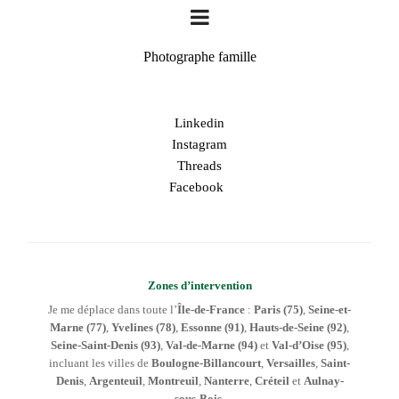
Photographe famille
Linkedin
Instagram
Threads
Facebook
Zones d’intervention
Je me déplace dans toute l’
Île-de-France
:
Paris (75)
,
Seine-et-
Marne (77)
,
Yvelines (78)
,
Essonne (91)
,
Hauts-de-Seine (92)
,
Seine-Saint-Denis (93)
,
Val-de-Marne (94)
et
Val-d’Oise (95)
,
incluant les villes de
Boulogne-Billancourt
,
Versailles
,
Saint-
Denis
,
Argenteuil
,
Montreuil
,
Nanterre
,
Créteil
et
Aulnay-
sous-Bois
.