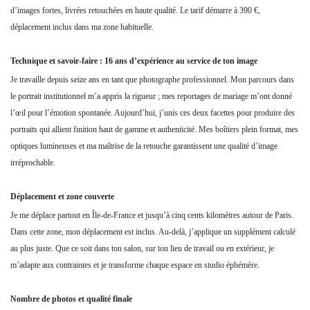
d’images fortes, livrées retouchées en haute qualité. Le tarif démarre à 390 €,
déplacement inclus dans ma zone habituelle.
Technique et savoir-faire : 16 ans d’expérience au service de ton image
Je travaille depuis seize ans en tant que photographe professionnel. Mon parcours dans
le portrait institutionnel m’a appris la rigueur ; mes reportages de mariage m’ont donné
l’œil pour l’émotion spontanée. Aujourd’hui, j’unis ces deux facettes pour produire des
portraits qui allient finition haut de gamme et authenticité. Mes boîtiers plein format, mes
optiques lumineuses et ma maîtrise de la retouche garantissent une qualité d’image
irréprochable.
Déplacement et zone couverte
Je me déplace partout en Île-de-France et jusqu’à cinq cents kilomètres autour de Paris.
Dans cette zone, mon déplacement est inclus. Au-delà, j’applique un supplément calculé
au plus juste. Que ce soit dans ton salon, sur ton lieu de travail ou en extérieur, je
m’adapte aux contraintes et je transforme chaque espace en studio éphémère.
Nombre de photos et qualité finale