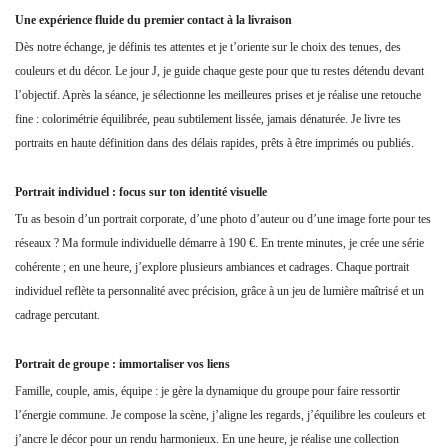
Une expérience fluide du premier contact à la livraison
Dès notre échange, je définis tes attentes et je t’oriente sur le choix des tenues, des
couleurs et du décor. Le jour J, je guide chaque geste pour que tu restes détendu devant
l’objectif. Après la séance, je sélectionne les meilleures prises et je réalise une retouche
fine : colorimétrie équilibrée, peau subtilement lissée, jamais dénaturée. Je livre tes
portraits en haute définition dans des délais rapides, prêts à être imprimés ou publiés.
Portrait individuel : focus sur ton identité visuelle
Tu as besoin d’un portrait corporate, d’une photo d’auteur ou d’une image forte pour tes
réseaux ? Ma formule individuelle démarre à 190 €. En trente minutes, je crée une série
cohérente ; en une heure, j’explore plusieurs ambiances et cadrages. Chaque portrait
individuel reflète ta personnalité avec précision, grâce à un jeu de lumière maîtrisé et un
cadrage percutant.
Portrait de groupe : immortaliser vos liens
Famille, couple, amis, équipe : je gère la dynamique du groupe pour faire ressortir
l’énergie commune. Je compose la scène, j’aligne les regards, j’équilibre les couleurs et
j’ancre le décor pour un rendu harmonieux. En une heure, je réalise une collection