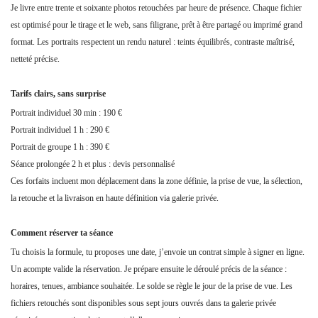
Je livre entre trente et soixante photos retouchées par heure de présence. Chaque fichier
est optimisé pour le tirage et le web, sans filigrane, prêt à être partagé ou imprimé grand
format. Les portraits respectent un rendu naturel : teints équilibrés, contraste maîtrisé,
netteté précise.
Tarifs clairs, sans surprise
Portrait individuel 30 min : 190 €
Portrait individuel 1 h : 290 €
Portrait de groupe 1 h : 390 €
Séance prolongée 2 h et plus : devis personnalisé
Ces forfaits incluent mon déplacement dans la zone définie, la prise de vue, la sélection,
la retouche et la livraison en haute définition via galerie privée.
Comment réserver ta séance
Tu choisis la formule, tu proposes une date, j’envoie un contrat simple à signer en ligne.
Un acompte valide la réservation. Je prépare ensuite le déroulé précis de la séance :
horaires, tenues, ambiance souhaitée. Le solde se règle le jour de la prise de vue. Les
fichiers retouchés sont disponibles sous sept jours ouvrés dans ta galerie privée