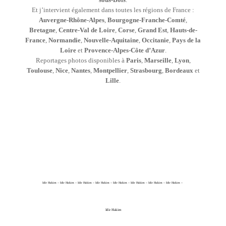
Et j’intervient également dans toutes les régions de France :
Auvergne-Rhône-Alpes
,
Bourgogne-Franche-Comté
,
Bretagne
,
Centre-Val de Loire
,
Corse
,
Grand Est
,
Hauts-de-
France
,
Normandie
,
Nouvelle-Aquitaine
,
Occitanie
,
Pays de la
Loire
et
Provence-Alpes-Côte d’Azur
.
Reportages photos disponibles à
Paris
,
Marseille
,
Lyon
,
Toulouse
,
Nice
,
Nantes
,
Montpellier
,
Strasbourg
,
Bordeaux
et
Lille
.
Idir Hakim – Idir Hakim – Idir Hakim – Idir Hakim – Idir Hakim – Idir Hakim – Idir Hakim – Idir Hakim –
Idir Hakim