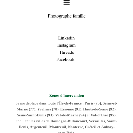
Photographe famille
Linkedin
Instagram
Threads
Facebook
Zones d’intervention
Je me déplace dans toute l’
Île-de-France
:
Paris (75)
,
Seine-et-
Marne (77)
,
Yvelines (78)
,
Essonne (91)
,
Hauts-de-Seine (92)
,
Seine-Saint-Denis (93)
,
Val-de-Marne (94)
et
Val-d’Oise (95)
,
incluant les villes de
Boulogne-Billancourt
,
Versailles
,
Saint-
Denis
,
Argenteuil
,
Montreuil
,
Nanterre
,
Créteil
et
Aulnay-
sous-Bois
.