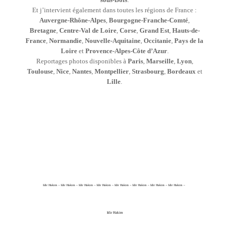
Et j’intervient également dans toutes les régions de France :
Auvergne-Rhône-Alpes
,
Bourgogne-Franche-Comté
,
Bretagne
,
Centre-Val de Loire
,
Corse
,
Grand Est
,
Hauts-de-
France
,
Normandie
,
Nouvelle-Aquitaine
,
Occitanie
,
Pays de la
Loire
et
Provence-Alpes-Côte d’Azur
.
Reportages photos disponibles à
Paris
,
Marseille
,
Lyon
,
Toulouse
,
Nice
,
Nantes
,
Montpellier
,
Strasbourg
,
Bordeaux
et
Lille
.
Idir Hakim – Idir Hakim – Idir Hakim – Idir Hakim – Idir Hakim – Idir Hakim – Idir Hakim – Idir Hakim –
Idir Hakim