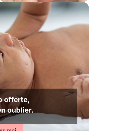
 offerte,
en oublier.
tez-moi