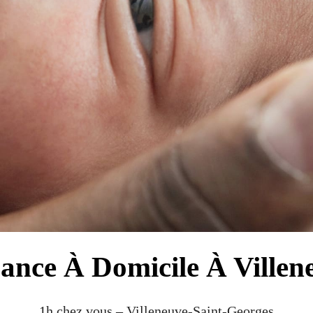
ance À Domicile À Villen
1h chez vous – Villeneuve-Saint-Georges