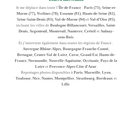
Je me déplace dans toute l’
Île-de-France
:
Paris (75)
,
Seine-et-
Marne (77)
,
Yvelines (78)
,
Essonne (91)
,
Hauts-de-Seine (92)
,
Seine-Saint-Denis (93)
,
Val-de-Marne (94)
et
Val-d’Oise (95)
,
incluant les villes de
Boulogne-Billancourt
,
Versailles
,
Saint-
Denis
,
Argenteuil
,
Montreuil
,
Nanterre
,
Créteil
et
Aulnay-
sous-Bois
.
Et j’intervient également dans toutes les régions de France :
Auvergne-Rhône-Alpes
,
Bourgogne-Franche-Comté
,
Bretagne
,
Centre-Val de Loire
,
Corse
,
Grand Est
,
Hauts-de-
France
,
Normandie
,
Nouvelle-Aquitaine
,
Occitanie
,
Pays de la
Loire
et
Provence-Alpes-Côte d’Azur
.
Reportages photos disponibles à
Paris
,
Marseille
,
Lyon
,
Toulouse
,
Nice
,
Nantes
,
Montpellier
,
Strasbourg
,
Bordeaux
et
Lille
.