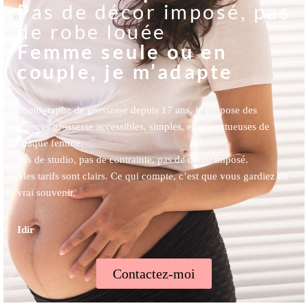
Pas de décor imposé, pas
de robe louée
Femme seule ou en
couple, je m’adapte
Photographe de grossesse depuis 17 ans, je propose des
séances grossesse accessibles, simples, et respectueuses de
chaque femme.
Pas de studio, pas de contrainte, pas de décor imposé.
Mes tarifs sont clairs. Ce qui compte, c’est que vous gardiez un
vrai souvenir.
Idir
Contactez-moi