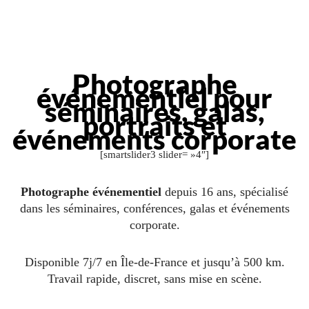
Photographe
événementiel pour
séminaires, galas,
portraits et
événements corporate
[smartslider3 slider= »4″]
Photographe événementiel
depuis 16 ans, spécialisé
dans les séminaires, conférences, galas et événements
corporate.
Disponible 7j/7 en Île-de-France et jusqu’à 500 km.
Travail rapide, discret, sans mise en scène.