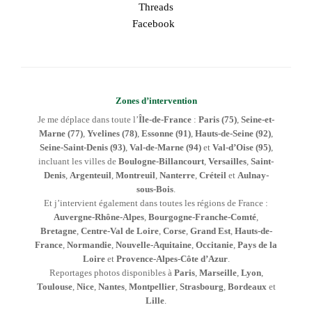
Threads
Facebook
Zones d’intervention
Je me déplace dans toute l’
Île-de-France
:
Paris (75)
,
Seine-et-
Marne (77)
,
Yvelines (78)
,
Essonne (91)
,
Hauts-de-Seine (92)
,
Seine-Saint-Denis (93)
,
Val-de-Marne (94)
et
Val-d’Oise (95)
,
incluant les villes de
Boulogne-Billancourt
,
Versailles
,
Saint-
Denis
,
Argenteuil
,
Montreuil
,
Nanterre
,
Créteil
et
Aulnay-
sous-Bois
.
Et j’intervient également dans toutes les régions de France :
Auvergne-Rhône-Alpes
,
Bourgogne-Franche-Comté
,
Bretagne
,
Centre-Val de Loire
,
Corse
,
Grand Est
,
Hauts-de-
France
,
Normandie
,
Nouvelle-Aquitaine
,
Occitanie
,
Pays de la
Loire
et
Provence-Alpes-Côte d’Azur
.
Reportages photos disponibles à
Paris
,
Marseille
,
Lyon
,
Toulouse
,
Nice
,
Nantes
,
Montpellier
,
Strasbourg
,
Bordeaux
et
Lille
.