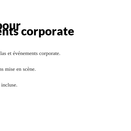
pour
ents corporate
alas et événements corporate.
ns mise en scène.
 incluse.