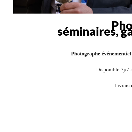
Pho
séminaires, g
Photographe événementiel
Disponible 7j/7 
Livraiso