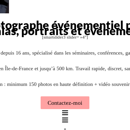
tographe événementiel 
alas, portraits et événem
[smartslider3 slider= »4″]
depuis 16 ans, spécialisé dans les séminaires, conférences, g
en Île-de-France et jusqu’à 500 km. Travail rapide, discret, sa
n : minimum 150 photos en haute définition + vidéo souvenir
Contactez-moi
*