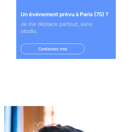
Un événement prévu à Paris (75) ?
Je me déplace partout, sans
studio.
Contactez-moi