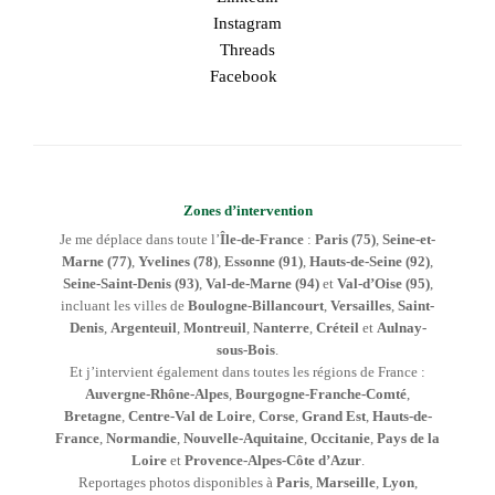
Instagram
Threads
Facebook
Zones d’intervention
Je me déplace dans toute l’
Île-de-France
:
Paris (75)
,
Seine-et-
Marne (77)
,
Yvelines (78)
,
Essonne (91)
,
Hauts-de-Seine (92)
,
Seine-Saint-Denis (93)
,
Val-de-Marne (94)
et
Val-d’Oise (95)
,
incluant les villes de
Boulogne-Billancourt
,
Versailles
,
Saint-
Denis
,
Argenteuil
,
Montreuil
,
Nanterre
,
Créteil
et
Aulnay-
sous-Bois
.
Et j’intervient également dans toutes les régions de France :
Auvergne-Rhône-Alpes
,
Bourgogne-Franche-Comté
,
Bretagne
,
Centre-Val de Loire
,
Corse
,
Grand Est
,
Hauts-de-
France
,
Normandie
,
Nouvelle-Aquitaine
,
Occitanie
,
Pays de la
Loire
et
Provence-Alpes-Côte d’Azur
.
Reportages photos disponibles à
Paris
,
Marseille
,
Lyon
,