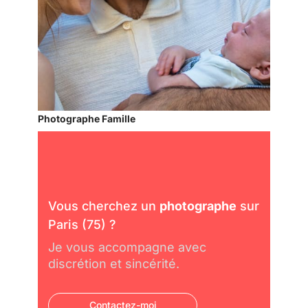
Photographe Famille
Vous cherchez un
photographe
sur
Paris (75) ?
Je vous accompagne avec
discrétion et sincérité.
Contactez-moi