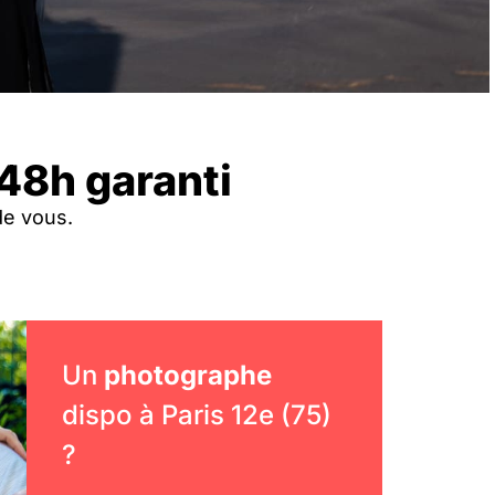
 48h garanti
de vous.
Un
photographe
dispo à Paris 12e (75)
?