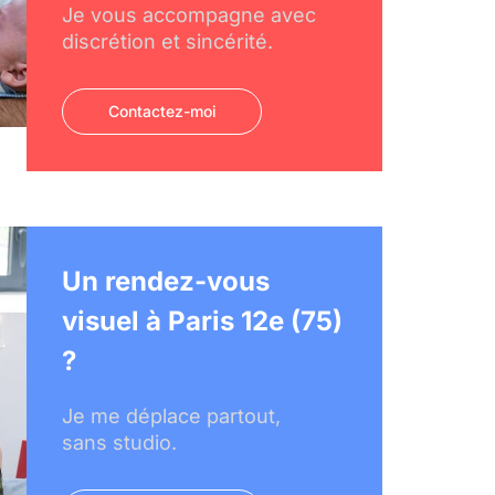
Je vous accompagne avec
discrétion et sincérité.
Contactez-moi
Un rendez-vous
visuel à Paris 12e (75)
?
Je me déplace partout,
sans studio.