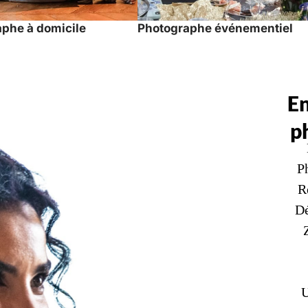
phe à domicile
Photographe événementiel
E
p
Ph
R
Dé
U