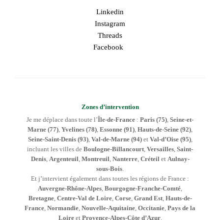
Linkedin
Instagram
Threads
Facebook
Zones d’intervention
Je me déplace dans toute l’
Île-de-France
:
Paris (75)
,
Seine-et-
Marne (77)
,
Yvelines (78)
,
Essonne (91)
,
Hauts-de-Seine (92)
,
Seine-Saint-Denis (93)
,
Val-de-Marne (94)
et
Val-d’Oise (95)
,
incluant les villes de
Boulogne-Billancourt
,
Versailles
,
Saint-
Denis
,
Argenteuil
,
Montreuil
,
Nanterre
,
Créteil
et
Aulnay-
sous-Bois
.
Et j’intervient également dans toutes les régions de France :
Auvergne-Rhône-Alpes
,
Bourgogne-Franche-Comté
,
Bretagne
,
Centre-Val de Loire
,
Corse
,
Grand Est
,
Hauts-de-
France
,
Normandie
,
Nouvelle-Aquitaine
,
Occitanie
,
Pays de la
Loire
et
Provence-Alpes-Côte d’Azur
.