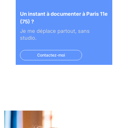
Un instant à documenter à Paris 11e
(75) ?
Je me déplace partout, sans
studio.
Contactez-moi