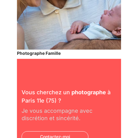
Photographe Famille
Vous cherchez un
photographe
à
Paris 11e (75) ?
Je vous accompagne avec
discrétion et sincérité.
Contactez-moi