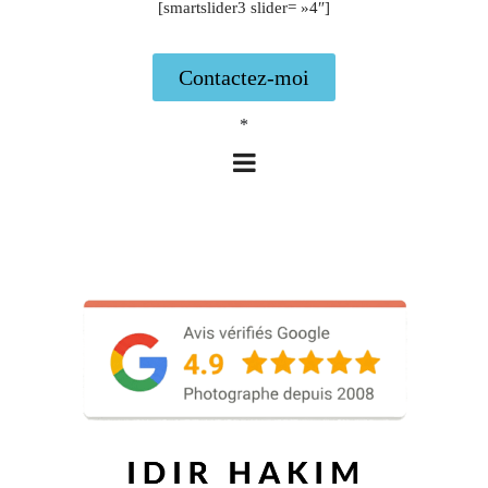
[smartslider3 slider= »4″]
Contactez-moi
*