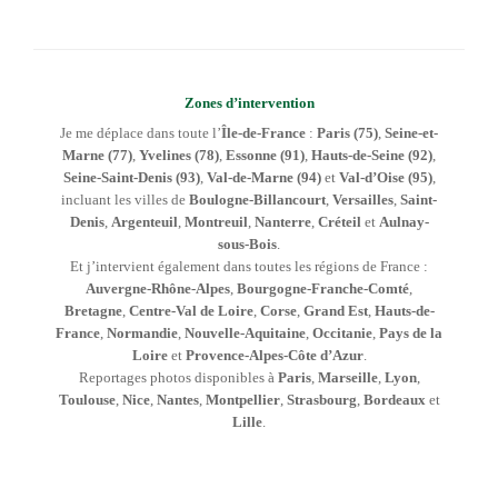
Zones d’intervention
Je me déplace dans toute l’
Île-de-France
:
Paris (75)
,
Seine-et-
Marne (77)
,
Yvelines (78)
,
Essonne (91)
,
Hauts-de-Seine (92)
,
Seine-Saint-Denis (93)
,
Val-de-Marne (94)
et
Val-d’Oise (95)
,
incluant les villes de
Boulogne-Billancourt
,
Versailles
,
Saint-
Denis
,
Argenteuil
,
Montreuil
,
Nanterre
,
Créteil
et
Aulnay-
sous-Bois
.
Et j’intervient également dans toutes les régions de France :
Auvergne-Rhône-Alpes
,
Bourgogne-Franche-Comté
,
Bretagne
,
Centre-Val de Loire
,
Corse
,
Grand Est
,
Hauts-de-
France
,
Normandie
,
Nouvelle-Aquitaine
,
Occitanie
,
Pays de la
Loire
et
Provence-Alpes-Côte d’Azur
.
Reportages photos disponibles à
Paris
,
Marseille
,
Lyon
,
Toulouse
,
Nice
,
Nantes
,
Montpellier
,
Strasbourg
,
Bordeaux
et
Lille
.