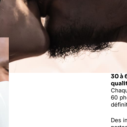
30 à 
quali
Chaqu
60 ph
défini
Des i