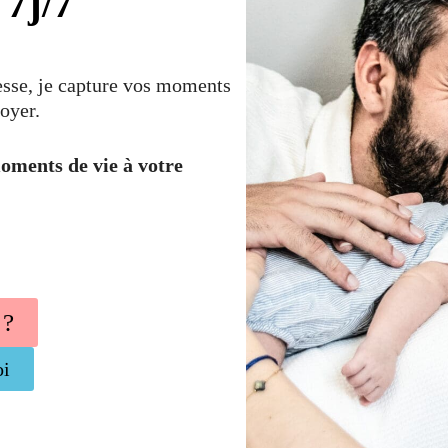
 7j/7
sse, je capture vos moments
foyer.
moments de vie à votre
 ?
oi