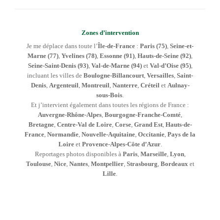
Zones d’intervention
Je me déplace dans toute l’
Île-de-France
:
Paris (75)
,
Seine-et-
Marne (77)
,
Yvelines (78)
,
Essonne (91)
,
Hauts-de-Seine (92)
,
Seine-Saint-Denis (93)
,
Val-de-Marne (94)
et
Val-d’Oise (95)
,
incluant les villes de
Boulogne-Billancourt
,
Versailles
,
Saint-
Denis
,
Argenteuil
,
Montreuil
,
Nanterre
,
Créteil
et
Aulnay-
sous-Bois
.
Et j’intervient également dans toutes les régions de France :
Auvergne-Rhône-Alpes
,
Bourgogne-Franche-Comté
,
Bretagne
,
Centre-Val de Loire
,
Corse
,
Grand Est
,
Hauts-de-
France
,
Normandie
,
Nouvelle-Aquitaine
,
Occitanie
,
Pays de la
Loire
et
Provence-Alpes-Côte d’Azur
.
Reportages photos disponibles à
Paris
,
Marseille
,
Lyon
,
Toulouse
,
Nice
,
Nantes
,
Montpellier
,
Strasbourg
,
Bordeaux
et
Lille
.