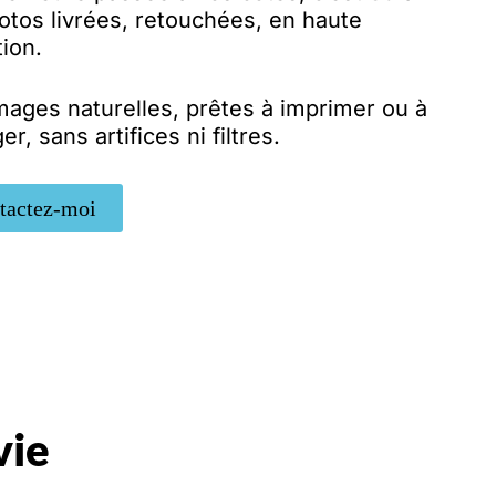
otos livrées, retouchées, en haute
tion.
mages naturelles, prêtes à imprimer ou à
er, sans artifices ni filtres.
tactez-moi
vie