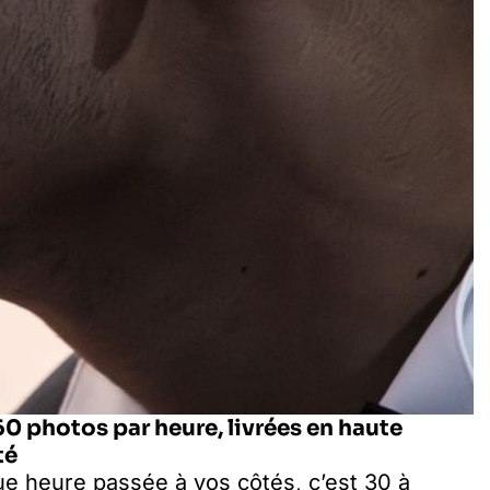
60 photos par heure, livrées en haute
té
e heure passée à vos côtés, c’est 30 à