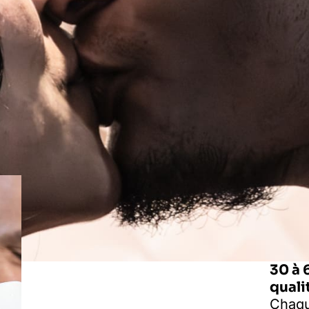
30 à 
quali
Chaqu