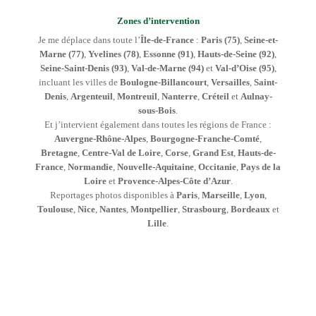
Zones d’intervention
Je me déplace dans toute l’
Île-de-France
:
Paris (75)
,
Seine-et-
Marne (77)
,
Yvelines (78)
,
Essonne (91)
,
Hauts-de-Seine (92)
,
Seine-Saint-Denis (93)
,
Val-de-Marne (94)
et
Val-d’Oise (95)
,
incluant les villes de
Boulogne-Billancourt
,
Versailles
,
Saint-
Denis
,
Argenteuil
,
Montreuil
,
Nanterre
,
Créteil
et
Aulnay-
sous-Bois
.
Et j’intervient également dans toutes les régions de France :
Auvergne-Rhône-Alpes
,
Bourgogne-Franche-Comté
,
Bretagne
,
Centre-Val de Loire
,
Corse
,
Grand Est
,
Hauts-de-
France
,
Normandie
,
Nouvelle-Aquitaine
,
Occitanie
,
Pays de la
Loire
et
Provence-Alpes-Côte d’Azur
.
Reportages photos disponibles à
Paris
,
Marseille
,
Lyon
,
Toulouse
,
Nice
,
Nantes
,
Montpellier
,
Strasbourg
,
Bordeaux
et
Lille
.