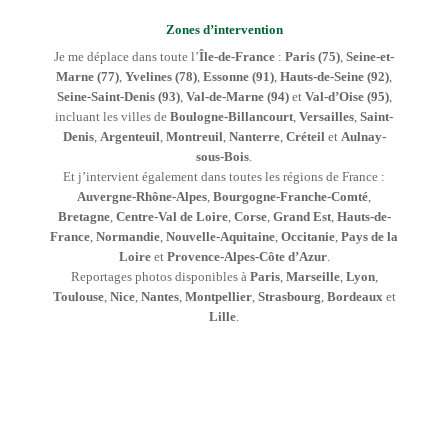
Zones d’intervention
Je me déplace dans toute l’
Île-de-France
:
Paris (75)
,
Seine-et-
Marne (77)
,
Yvelines (78)
,
Essonne (91)
,
Hauts-de-Seine (92)
,
Seine-Saint-Denis (93)
,
Val-de-Marne (94)
et
Val-d’Oise (95)
,
incluant les villes de
Boulogne-Billancourt
,
Versailles
,
Saint-
Denis
,
Argenteuil
,
Montreuil
,
Nanterre
,
Créteil
et
Aulnay-
sous-Bois
.
Et j’intervient également dans toutes les régions de France :
Auvergne-Rhône-Alpes
,
Bourgogne-Franche-Comté
,
Bretagne
,
Centre-Val de Loire
,
Corse
,
Grand Est
,
Hauts-de-
France
,
Normandie
,
Nouvelle-Aquitaine
,
Occitanie
,
Pays de la
Loire
et
Provence-Alpes-Côte d’Azur
.
Reportages photos disponibles à
Paris
,
Marseille
,
Lyon
,
Toulouse
,
Nice
,
Nantes
,
Montpellier
,
Strasbourg
,
Bordeaux
et
Lille
.