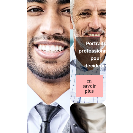
Portraits
professionnels
pour
décideurs
en
savoir
plus