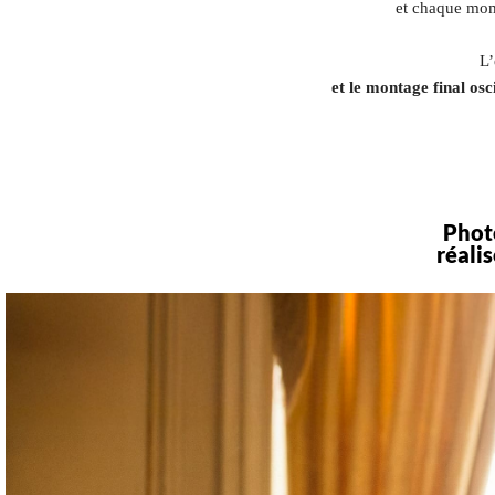
et chaque mom
L’
et le montage final osc
Phot
réali