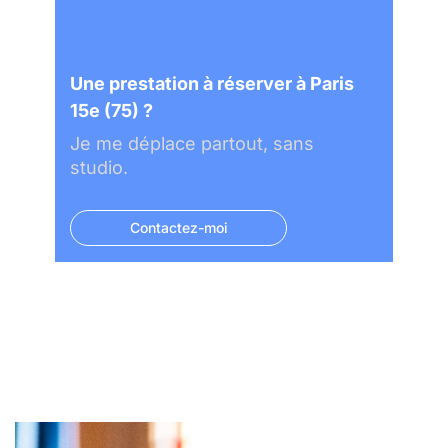
Une prestation à réserver à Paris
15e (75) ?
Je me déplace partout, sans
studio.
Contactez-moi