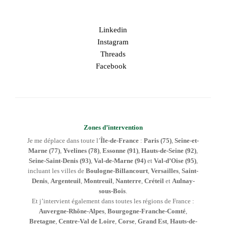
Linkedin
Instagram
Threads
Facebook
Zones d’intervention
Je me déplace dans toute l’
Île-de-France
:
Paris (75)
,
Seine-et-
Marne (77)
,
Yvelines (78)
,
Essonne (91)
,
Hauts-de-Seine (92)
,
Seine-Saint-Denis (93)
,
Val-de-Marne (94)
et
Val-d’Oise (95)
,
incluant les villes de
Boulogne-Billancourt
,
Versailles
,
Saint-
Denis
,
Argenteuil
,
Montreuil
,
Nanterre
,
Créteil
et
Aulnay-
sous-Bois
.
Et j’intervient également dans toutes les régions de France :
Auvergne-Rhône-Alpes
,
Bourgogne-Franche-Comté
,
Bretagne
,
Centre-Val de Loire
,
Corse
,
Grand Est
,
Hauts-de-