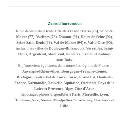
Zones d’intervention
Je me déplace dans toute l’
Île-de-France
:
Paris (75)
,
Seine-et-
Marne (77)
,
Yvelines (78)
,
Essonne (91)
,
Hauts-de-Seine (92)
,
Seine-Saint-Denis (93)
,
Val-de-Marne (94)
et
Val-d’Oise (95)
,
incluant les villes de
Boulogne-Billancourt
,
Versailles
,
Saint-
Denis
,
Argenteuil
,
Montreuil
,
Nanterre
,
Créteil
et
Aulnay-
sous-Bois
.
Et j’intervient également dans toutes les régions de France :
Auvergne-Rhône-Alpes
,
Bourgogne-Franche-Comté
,
Bretagne
,
Centre-Val de Loire
,
Corse
,
Grand Est
,
Hauts-de-
France
,
Normandie
,
Nouvelle-Aquitaine
,
Occitanie
,
Pays de la
Loire
et
Provence-Alpes-Côte d’Azur
.
Reportages photos disponibles à
Paris
,
Marseille
,
Lyon
,
Toulouse
,
Nice
,
Nantes
,
Montpellier
,
Strasbourg
,
Bordeaux
et
Lille
.