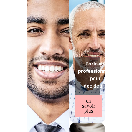
Portraits
professionnels
pour
décideurs
en
savoir
plus