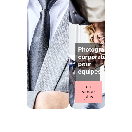
Photographe
corporate
pour
équipes
en
savoir
plus