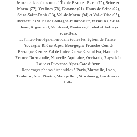
Je me déplace dans toute l’
Île-de-France
:
Paris (75)
,
Seine-et-
Marne (77)
,
Yvelines (78)
,
Essonne (91)
,
Hauts-de-Seine (92)
,
Seine-Saint-Denis (93)
,
Val-de-Marne (94)
et
Val-d’Oise (95)
,
incluant les villes de
Boulogne-Billancourt
,
Versailles
,
Saint-
Denis
,
Argenteuil
,
Montreuil
,
Nanterre
,
Créteil
et
Aulnay-
sous-Bois
.
Et j’intervient également dans toutes les régions de France :
Auvergne-Rhône-Alpes
,
Bourgogne-Franche-Comté
,
Bretagne
,
Centre-Val de Loire
,
Corse
,
Grand Est
,
Hauts-de-
France
,
Normandie
,
Nouvelle-Aquitaine
,
Occitanie
,
Pays de la
Loire
et
Provence-Alpes-Côte d’Azur
.
Reportages photos disponibles à
Paris
,
Marseille
,
Lyon
,
Toulouse
,
Nice
,
Nantes
,
Montpellier
,
Strasbourg
,
Bordeaux
et
Lille
.