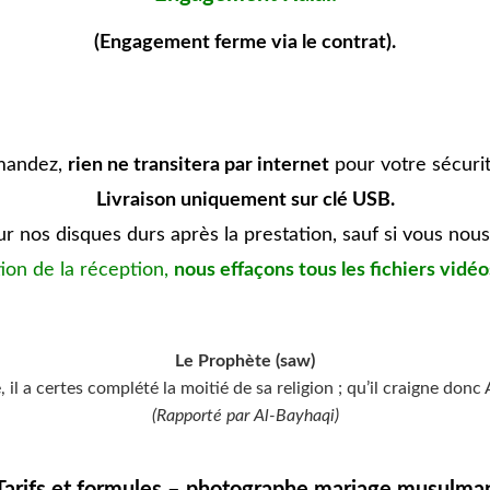
(Engagement ferme via le contrat).
emandez,
rien ne transitera par internet
pour votre sécurité
Livraison uniquement sur clé USB.
r nos disques durs après la prestation, sauf si vous nou
ion de la réception,
nous effaçons tous les fichiers vidé
Le Prophète (saw)
, il a certes complété la moitié de sa religion ; qu’il craigne donc 
(Rapporté par Al-Bayhaqi)
Tarifs et formules –
photographe mariage musulma