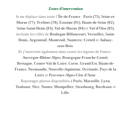
Zones d’intervention
Je me déplace dans toute l’
Île-de-France
:
Paris (75)
,
Seine-et-
Marne (77)
,
Yvelines (78)
,
Essonne (91)
,
Hauts-de-Seine (92)
,
Seine-Saint-Denis (93)
,
Val-de-Marne (94)
et
Val-d’Oise (95)
,
incluant les villes de
Boulogne-Billancourt
,
Versailles
,
Saint-
Denis
,
Argenteuil
,
Montreuil
,
Nanterre
,
Créteil
et
Aulnay-
sous-Bois
.
Et j’intervient également dans toutes les régions de France :
Auvergne-Rhône-Alpes
,
Bourgogne-Franche-Comté
,
Bretagne
,
Centre-Val de Loire
,
Corse
,
Grand Est
,
Hauts-de-
France
,
Normandie
,
Nouvelle-Aquitaine
,
Occitanie
,
Pays de la
Loire
et
Provence-Alpes-Côte d’Azur
.
Reportages photos disponibles à
Paris
,
Marseille
,
Lyon
,
Toulouse
,
Nice
,
Nantes
,
Montpellier
,
Strasbourg
,
Bordeaux
et
Lille
.