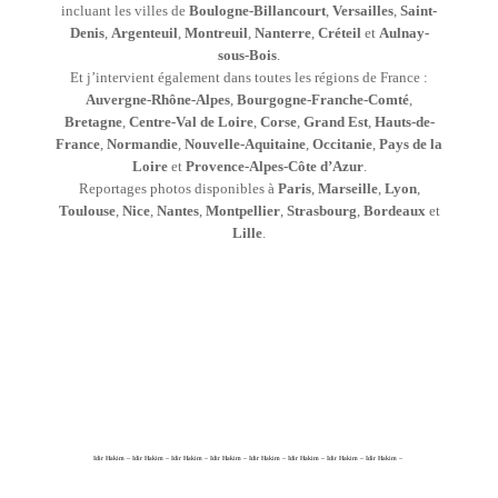
incluant les villes de
Boulogne-Billancourt
,
Versailles
,
Saint-
Denis
,
Argenteuil
,
Montreuil
,
Nanterre
,
Créteil
et
Aulnay-
sous-Bois
.
Et j’intervient également dans toutes les régions de France :
Auvergne-Rhône-Alpes
,
Bourgogne-Franche-Comté
,
Bretagne
,
Centre-Val de Loire
,
Corse
,
Grand Est
,
Hauts-de-
France
,
Normandie
,
Nouvelle-Aquitaine
,
Occitanie
,
Pays de la
Loire
et
Provence-Alpes-Côte d’Azur
.
Reportages photos disponibles à
Paris
,
Marseille
,
Lyon
,
Toulouse
,
Nice
,
Nantes
,
Montpellier
,
Strasbourg
,
Bordeaux
et
Lille
.
Idir Hakim – Idir Hakim – Idir Hakim – Idir Hakim – Idir Hakim – Idir Hakim – Idir Hakim – Idir Hakim –