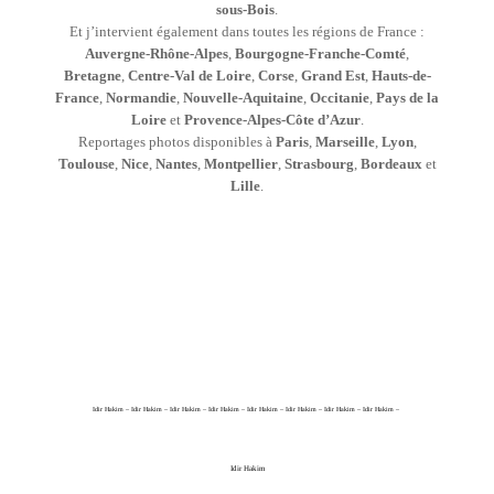
sous-Bois
.
Et j’intervient également dans toutes les régions de France :
Auvergne-Rhône-Alpes
,
Bourgogne-Franche-Comté
,
Bretagne
,
Centre-Val de Loire
,
Corse
,
Grand Est
,
Hauts-de-
France
,
Normandie
,
Nouvelle-Aquitaine
,
Occitanie
,
Pays de la
Loire
et
Provence-Alpes-Côte d’Azur
.
Reportages photos disponibles à
Paris
,
Marseille
,
Lyon
,
Toulouse
,
Nice
,
Nantes
,
Montpellier
,
Strasbourg
,
Bordeaux
et
Lille
.
Idir Hakim – Idir Hakim – Idir Hakim – Idir Hakim – Idir Hakim – Idir Hakim – Idir Hakim – Idir Hakim –
Idir Hakim