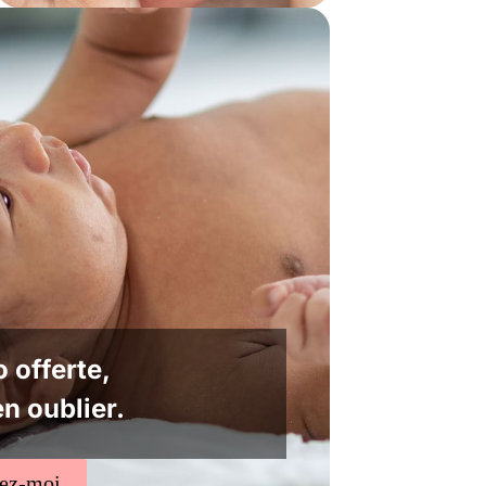
 offerte,
en oublier.
tez-moi