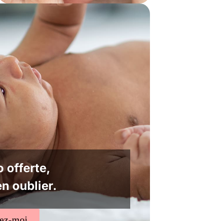
 offerte,
en oublier.
tez-moi