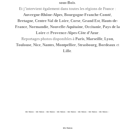
sous-Bois
.
Et j’intervient également dans toutes les régions de France :
Auvergne-Rhône-Alpes
,
Bourgogne-Franche-Comté
,
Bretagne
,
Centre-Val de Loire
,
Corse
,
Grand Est
,
Hauts-de-
France
,
Normandie
,
Nouvelle-Aquitaine
,
Occitanie
,
Pays de la
Loire
et
Provence-Alpes-Côte d’Azur
.
Reportages photos disponibles à
Paris
,
Marseille
,
Lyon
,
Toulouse
,
Nice
,
Nantes
,
Montpellier
,
Strasbourg
,
Bordeaux
et
Lille
.
Idir Hakim – Idir Hakim – Idir Hakim – Idir Hakim – Idir Hakim – Idir Hakim – Idir Hakim – Idir Hakim –
Idir Hakim