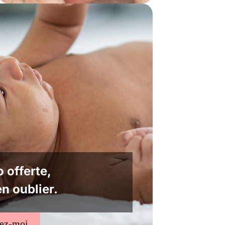
 offerte,
en oublier.
tez-moi