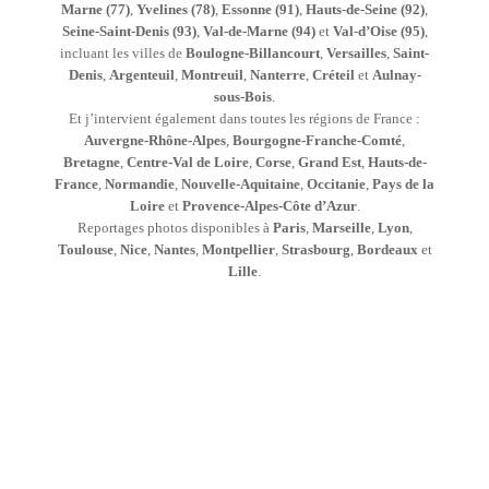
Marne (77)
,
Yvelines (78)
,
Essonne (91)
,
Hauts-de-Seine (92)
,
Seine-Saint-Denis (93)
,
Val-de-Marne (94)
et
Val-d’Oise (95)
,
incluant les villes de
Boulogne-Billancourt
,
Versailles
,
Saint-
Denis
,
Argenteuil
,
Montreuil
,
Nanterre
,
Créteil
et
Aulnay-
sous-Bois
.
Et j’intervient également dans toutes les régions de France :
Auvergne-Rhône-Alpes
,
Bourgogne-Franche-Comté
,
Bretagne
,
Centre-Val de Loire
,
Corse
,
Grand Est
,
Hauts-de-
France
,
Normandie
,
Nouvelle-Aquitaine
,
Occitanie
,
Pays de la
Loire
et
Provence-Alpes-Côte d’Azur
.
Reportages photos disponibles à
Paris
,
Marseille
,
Lyon
,
Toulouse
,
Nice
,
Nantes
,
Montpellier
,
Strasbourg
,
Bordeaux
et
Lille
.