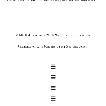
CONTACT PHOTOGRAPHE ÎLE-DE-FRANCE | MARIAGE, AIRBNB & ANTS
© Idir Hakim Azem – 2008-2026 Tous droits reservés
Paiements en carte bancaire ou espèces uniquement