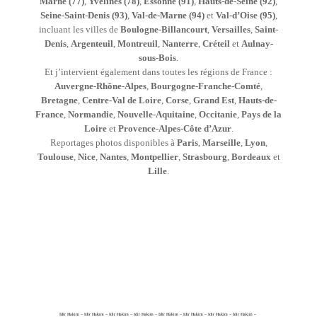
Marne (77)
,
Yvelines (78)
,
Essonne (91)
,
Hauts-de-Seine (92)
,
Seine-Saint-Denis (93)
,
Val-de-Marne (94)
et
Val-d’Oise (95)
,
incluant les villes de
Boulogne-Billancourt
,
Versailles
,
Saint-
Denis
,
Argenteuil
,
Montreuil
,
Nanterre
,
Créteil
et
Aulnay-
sous-Bois
.
Et j’intervient également dans toutes les régions de France :
Auvergne-Rhône-Alpes
,
Bourgogne-Franche-Comté
,
Bretagne
,
Centre-Val de Loire
,
Corse
,
Grand Est
,
Hauts-de-
France
,
Normandie
,
Nouvelle-Aquitaine
,
Occitanie
,
Pays de la
Loire
et
Provence-Alpes-Côte d’Azur
.
Reportages photos disponibles à
Paris
,
Marseille
,
Lyon
,
Toulouse
,
Nice
,
Nantes
,
Montpellier
,
Strasbourg
,
Bordeaux
et
Lille
.
Idir Hakim – Idir Hakim – Idir Hakim – Idir Hakim – Idir Hakim – Idir Hakim – Idir Hakim – Idir Hakim –