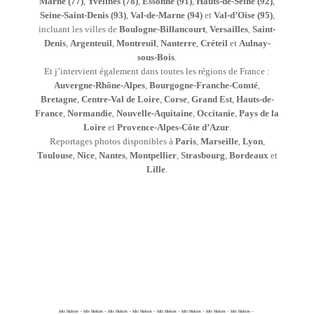
Marne (77)
,
Yvelines (78)
,
Essonne (91)
,
Hauts-de-Seine (92)
,
Seine-Saint-Denis (93)
,
Val-de-Marne (94)
et
Val-d’Oise (95)
,
incluant les villes de
Boulogne-Billancourt
,
Versailles
,
Saint-
Denis
,
Argenteuil
,
Montreuil
,
Nanterre
,
Créteil
et
Aulnay-
sous-Bois
.
Et j’intervient également dans toutes les régions de France :
Auvergne-Rhône-Alpes
,
Bourgogne-Franche-Comté
,
Bretagne
,
Centre-Val de Loire
,
Corse
,
Grand Est
,
Hauts-de-
France
,
Normandie
,
Nouvelle-Aquitaine
,
Occitanie
,
Pays de la
Loire
et
Provence-Alpes-Côte d’Azur
.
Reportages photos disponibles à
Paris
,
Marseille
,
Lyon
,
Toulouse
,
Nice
,
Nantes
,
Montpellier
,
Strasbourg
,
Bordeaux
et
Lille
.
Idir Hakim – Idir Hakim – Idir Hakim – Idir Hakim – Idir Hakim – Idir Hakim – Idir Hakim – Idir Hakim –