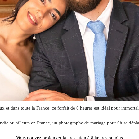
ux et dans toute la France, ce forfait de 6 heures est idéal pour immortal
ndie ou ailleurs en France, un photographe de mariage pour 6h se dépla
Vous pouvez prolonger la prestation à 8 heures ou plus