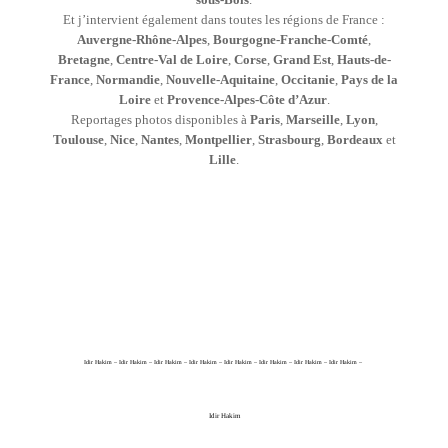
Et j’intervient également dans toutes les régions de France :
Auvergne-Rhône-Alpes
,
Bourgogne-Franche-Comté
,
Bretagne
,
Centre-Val de Loire
,
Corse
,
Grand Est
,
Hauts-de-
France
,
Normandie
,
Nouvelle-Aquitaine
,
Occitanie
,
Pays de la
Loire
et
Provence-Alpes-Côte d’Azur
.
Reportages photos disponibles à
Paris
,
Marseille
,
Lyon
,
Toulouse
,
Nice
,
Nantes
,
Montpellier
,
Strasbourg
,
Bordeaux
et
Lille
.
Idir Hakim – Idir Hakim – Idir Hakim – Idir Hakim – Idir Hakim – Idir Hakim – Idir Hakim – Idir Hakim –
Idir Hakim