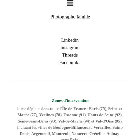
Photographe famille
Linkedin
Instagram
Threads
Facebook
Zones d’intervention
Je me déplace dans toute l’
Île-de-France
:
Paris (75)
,
Seine-et-
Marne (77)
,
Yvelines (78)
,
Essonne (91)
,
Hauts-de-Seine (92)
,
Seine-Saint-Denis (93)
,
Val-de-Marne (94)
et
Val-d’Oise (95)
,
incluant les villes de
Boulogne-Billancourt
,
Versailles
,
Saint-
Denis
,
Argenteuil
,
Montreuil
,
Nanterre
,
Créteil
et
Aulnay-
sous-Bois
.