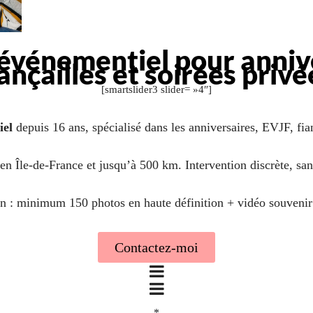
vénementiel pour annive
iançailles et soirées privé
[smartslider3 slider= »4″]
iel
depuis 16 ans, spécialisé dans les anniversaires, EVJF, fian
en Île-de-France et jusqu’à 500 km. Intervention discrète, sa
n : minimum 150 photos en haute définition + vidéo souvenir
Contactez-moi
*