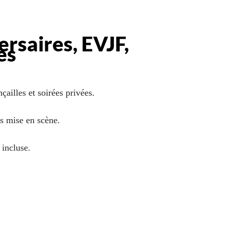
rsaires, EVJF,
es
çailles et soirées privées.
ns mise en scène.
 incluse.