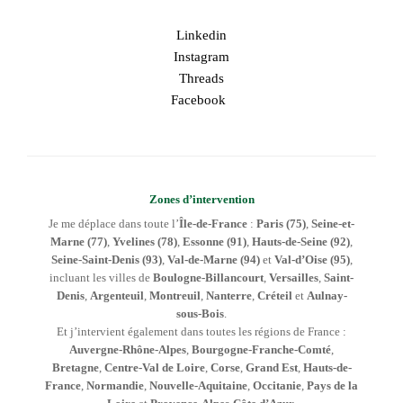
Linkedin
Instagram
Threads
Facebook
Zones d’intervention
Je me déplace dans toute l’
Île-de-France
:
Paris (75)
,
Seine-et-
Marne (77)
,
Yvelines (78)
,
Essonne (91)
,
Hauts-de-Seine (92)
,
Seine-Saint-Denis (93)
,
Val-de-Marne (94)
et
Val-d’Oise (95)
,
incluant les villes de
Boulogne-Billancourt
,
Versailles
,
Saint-
Denis
,
Argenteuil
,
Montreuil
,
Nanterre
,
Créteil
et
Aulnay-
sous-Bois
.
Et j’intervient également dans toutes les régions de France :
Auvergne-Rhône-Alpes
,
Bourgogne-Franche-Comté
,
Bretagne
,
Centre-Val de Loire
,
Corse
,
Grand Est
,
Hauts-de-
France
,
Normandie
,
Nouvelle-Aquitaine
,
Occitanie
,
Pays de la