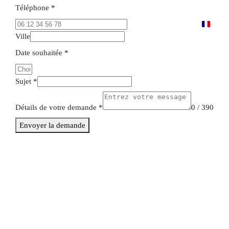
Téléphone
*
F
Ville
r
a
Date souhaitée
*
n
c
Sujet
*
e
+
Détails de votre demande
*
0 / 390
3
Envoyer la demande
3