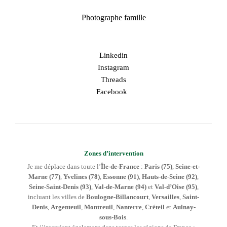
Photographe famille
Linkedin
Instagram
Threads
Facebook
Zones d’intervention
Je me déplace dans toute l’
Île-de-France
:
Paris (75)
,
Seine-et-
Marne (77)
,
Yvelines (78)
,
Essonne (91)
,
Hauts-de-Seine (92)
,
Seine-Saint-Denis (93)
,
Val-de-Marne (94)
et
Val-d’Oise (95)
,
incluant les villes de
Boulogne-Billancourt
,
Versailles
,
Saint-
Denis
,
Argenteuil
,
Montreuil
,
Nanterre
,
Créteil
et
Aulnay-
sous-Bois
.