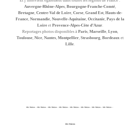
Et j’intervient également dans toutes les régions de France :
Auvergne-Rhône-Alpes
,
Bourgogne-Franche-Comté
,
Bretagne
,
Centre-Val de Loire
,
Corse
,
Grand Est
,
Hauts-de-
France
,
Normandie
,
Nouvelle-Aquitaine
,
Occitanie
,
Pays de la
Loire
et
Provence-Alpes-Côte d’Azur
.
Reportages photos disponibles à
Paris
,
Marseille
,
Lyon
,
Toulouse
,
Nice
,
Nantes
,
Montpellier
,
Strasbourg
,
Bordeaux
et
Lille
.
Idir Hakim – Idir Hakim – Idir Hakim – Idir Hakim – Idir Hakim – Idir Hakim – Idir Hakim – Idir Hakim –
Idir Hakim