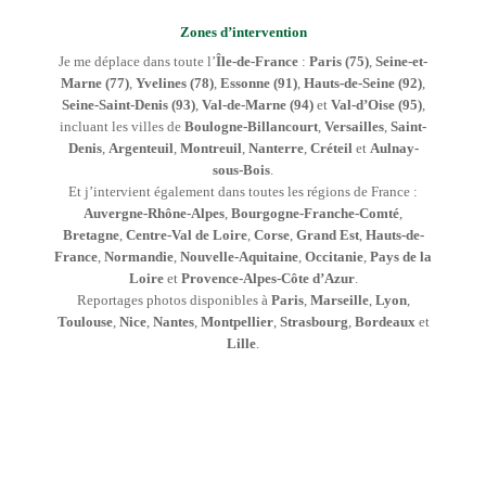
Zones d’intervention
Je me déplace dans toute l’
Île-de-France
:
Paris (75)
,
Seine-et-
Marne (77)
,
Yvelines (78)
,
Essonne (91)
,
Hauts-de-Seine (92)
,
Seine-Saint-Denis (93)
,
Val-de-Marne (94)
et
Val-d’Oise (95)
,
incluant les villes de
Boulogne-Billancourt
,
Versailles
,
Saint-
Denis
,
Argenteuil
,
Montreuil
,
Nanterre
,
Créteil
et
Aulnay-
sous-Bois
.
Et j’intervient également dans toutes les régions de France :
Auvergne-Rhône-Alpes
,
Bourgogne-Franche-Comté
,
Bretagne
,
Centre-Val de Loire
,
Corse
,
Grand Est
,
Hauts-de-
France
,
Normandie
,
Nouvelle-Aquitaine
,
Occitanie
,
Pays de la
Loire
et
Provence-Alpes-Côte d’Azur
.
Reportages photos disponibles à
Paris
,
Marseille
,
Lyon
,
Toulouse
,
Nice
,
Nantes
,
Montpellier
,
Strasbourg
,
Bordeaux
et
Lille
.