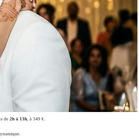
ns de
2h à 13h
, à 349 €.
dynamique.