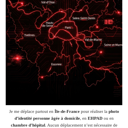
Je me déplace partout en
Île-de-France
pour réaliser la
photo
d’identité personne âgée à domicile
, en
EHPAD
ou en
chambre d’hôpital
. Aucun déplacement n’est nécessaire de