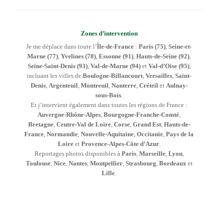
Zones d’intervention
Je me déplace dans toute l’
Île-de-France
:
Paris (75)
,
Seine-et-
Marne (77)
,
Yvelines (78)
,
Essonne (91)
,
Hauts-de-Seine (92)
,
Seine-Saint-Denis (93)
,
Val-de-Marne (94)
et
Val-d’Oise (95)
,
incluant les villes de
Boulogne-Billancourt
,
Versailles
,
Saint-
Denis
,
Argenteuil
,
Montreuil
,
Nanterre
,
Créteil
et
Aulnay-
sous-Bois
.
Et j’intervient également dans toutes les régions de France :
Auvergne-Rhône-Alpes
,
Bourgogne-Franche-Comté
,
Bretagne
,
Centre-Val de Loire
,
Corse
,
Grand Est
,
Hauts-de-
France
,
Normandie
,
Nouvelle-Aquitaine
,
Occitanie
,
Pays de la
Loire
et
Provence-Alpes-Côte d’Azur
.
Reportages photos disponibles à
Paris
,
Marseille
,
Lyon
,
Toulouse
,
Nice
,
Nantes
,
Montpellier
,
Strasbourg
,
Bordeaux
et
Lille
.